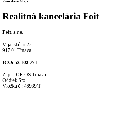
Kontaktné údaje
Realitná kancelária Foit
Foit, s.r.o.
Vajanského 22,
917 01 Trnava
IČO: 53 102 771
Zápis: OR OS Trnava
Oddiel: Sro
Vložka č.: 46939/T