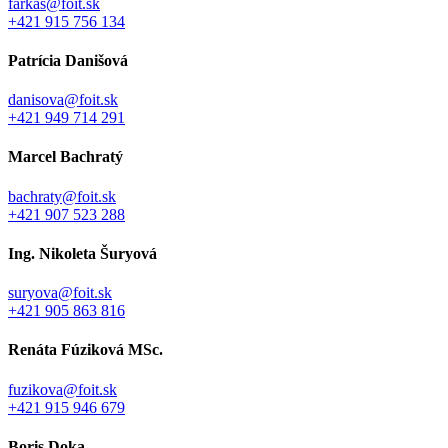
farkas@foit.sk
+421 915 756 134
Patrícia Danišová
danisova@foit.sk
+421 949 714 291
Marcel Bachratý
bachraty@foit.sk
+421 907 523 288
Ing. Nikoleta Šuryová
suryova@foit.sk
+421 905 863 816
Renáta Fúziková MSc.
fuzikova@foit.sk
+421 915 946 679
Boris Doka