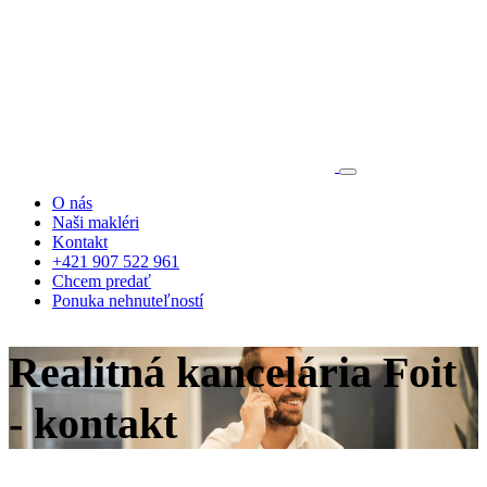
O nás
Naši makléri
Kontakt
+421 907 522 961
Chcem predať
Ponuka nehnuteľností
Realitná kancelária Foit
- kontakt