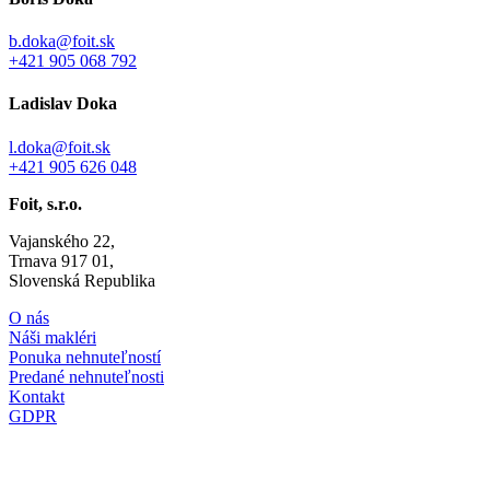
b.doka@foit.sk
‪+421 905 068 792‬
Ladislav Doka
l.doka@foit.sk
+421 905 626 048
Foit, s.r.o.
Vajanského 22,
Trnava 917 01,
Slovenská Republika
O nás
Náši makléri
Ponuka nehnuteľností
Predané nehnuteľnosti
Kontakt
GDPR