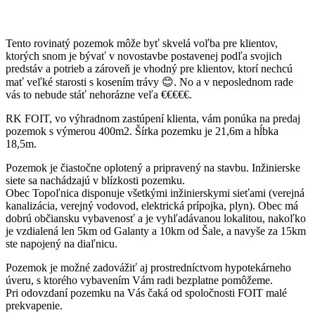
Tento rovinatý pozemok môže byť skvelá voľba pre klientov,
ktorých snom je bývať v novostavbe postavenej podľa svojich
predstáv a potrieb a zároveň je vhodný pre klientov, ktorí nechcú
mať veľké starosti s kosením trávy 😊. No a v neposlednom rade
vás to nebude stáť nehorázne veľa €€€€€.
RK FOIT, vo výhradnom zastúpení klienta, vám ponúka na predaj
pozemok s výmerou 400m2. Šírka pozemku je 21,6m a hĺbka
18,5m.
Pozemok je čiastočne oplotený a pripravený na stavbu. Inžinierske
siete sa nachádzajú v blízkosti pozemku.
Obec Topoľnica disponuje všetkými inžinierskymi sieťami (verejná
kanalizácia, verejný vodovod, elektrická prípojka, plyn). Obec má
dobrú občiansku vybavenosť a je vyhľadávanou lokalitou, nakoľko
je vzdialená len 5km od Galanty a 10km od Šale, a navyše za 15km
ste napojený na diaľnicu.
Pozemok je možné zadovážiť aj prostredníctvom hypotekárneho
úveru, s ktorého vybavením Vám radi bezplatne pomôžeme.
Pri odovzdaní pozemku na Vás čaká od spoločnosti FOIT malé
prekvapenie.