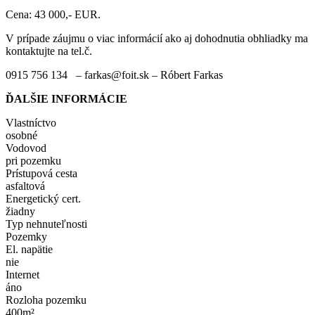
Cena: 43 000,- EUR.
V prípade záujmu o viac informácií ako aj dohodnutia obhliadky ma
kontaktujte na tel.č.
0915 756 134 – farkas@foit.sk – Róbert Farkas
ĎALŠIE INFORMÁCIE
Vlastníctvo
osobné
Vodovod
pri pozemku
Prístupová cesta
asfaltová
Energetický cert.
žiadny
Typ nehnuteľnosti
Pozemky
El. napätie
nie
Internet
áno
Rozloha pozemku
400m²