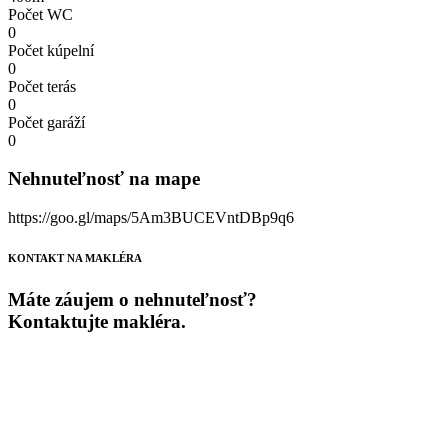
Počet WC
0
Počet kúpelní
0
Počet terás
0
Počet garáží
0
Nehnuteľnosť na mape
https://goo.gl/maps/5Am3BUCEVntDBp9q6
KONTAKT NA MAKLÉRA
Máte záujem o nehnuteľnosť?
Kontaktujte makléra.