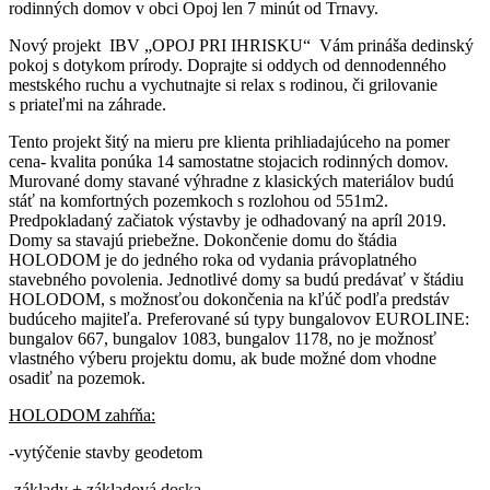
rodinných domov v obci Opoj len 7 minút od Trnavy.
Nový projekt IBV „OPOJ PRI IHRISKU“ Vám prináša dedinský
pokoj s dotykom prírody. Doprajte si oddych od dennodenného
mestského ruchu a vychutnajte si relax s rodinou, či grilovanie
s priateľmi na záhrade.
Tento projekt šitý na mieru pre klienta prihliadajúceho na pomer
cena- kvalita ponúka 14 samostatne stojacich rodinných domov.
Murované domy stavané výhradne z klasických materiálov budú
stáť na komfortných pozemkoch s rozlohou od 551m2.
Predpokladaný začiatok výstavby je odhadovaný na apríl 2019.
Domy sa stavajú priebežne. Dokončenie domu do štádia
HOLODOM je do jedného roka od vydania právoplatného
stavebného povolenia. Jednotlivé domy sa budú predávať v štádiu
HOLODOM, s možnosťou dokončenia na kľúč podľa predstáv
budúceho majiteľa. Preferované sú typy bungalovov EUROLINE:
bungalov 667, bungalov 1083, bungalov 1178, no je možnosť
vlastného výberu projektu domu, ak bude možné dom vhodne
osadiť na pozemok.
HOLODOM zahŕňa:
-vytýčenie stavby geodetom
-základy + základová doska