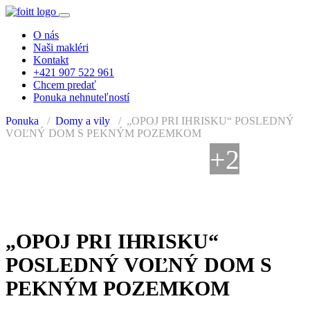
O nás
Naši makléri
Kontakt
+421 907 522 961
Chcem predať
Ponuka nehnuteľností
Ponuka
Domy a vily
„OPOJ PRI IHRISKU“ POSLEDNÝ
VOĽNÝ DOM S PEKNÝM POZEMKOM
+2
PREDANÉ
„OPOJ PRI IHRISKU“
POSLEDNÝ VOĽNÝ DOM S
PEKNÝM POZEMKOM