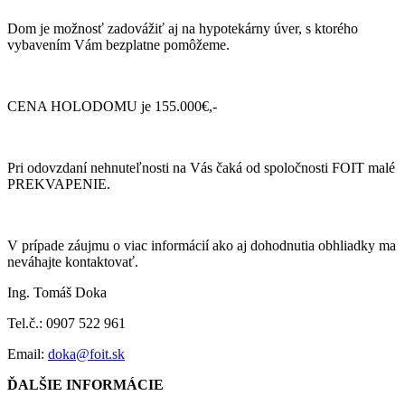
Dom je možnosť zadovážiť aj na hypotekárny úver, s ktorého
vybavením Vám bezplatne pomôžeme.
CENA HOLODOMU je 155.000€,-
Pri odovzdaní nehnuteľnosti na Vás čaká od spoločnosti FOIT malé
PREKVAPENIE.
V prípade záujmu o viac informácií ako aj dohodnutia obhliadky ma
neváhajte kontaktovať.
Ing. Tomáš Doka
Tel.č.: 0907 522 961
Email:
doka@foit.sk
ĎALŠIE INFORMÁCIE