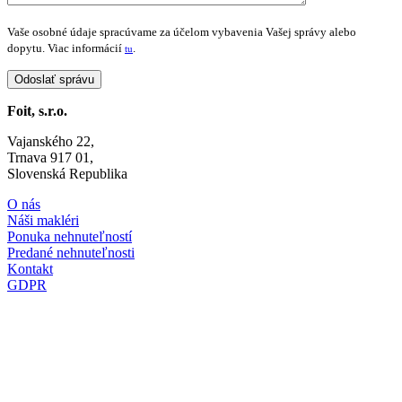
Vaše osobné údaje spracúvame za účelom vybavenia Vašej správy alebo
dopytu. Viac informácií
.
tu
Foit, s.r.o.
Vajanského 22,
Trnava 917 01,
Slovenská Republika
O nás
Náši makléri
Ponuka nehnuteľností
Predané nehnuteľnosti
Kontakt
GDPR