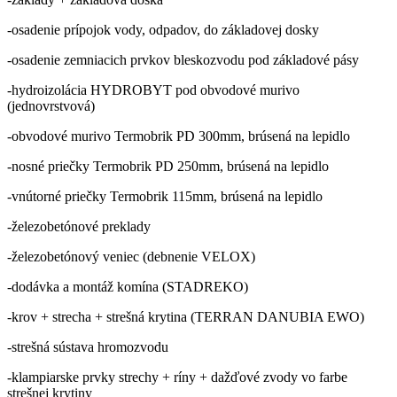
-osadenie prípojok vody, odpadov, do základovej dosky
-osadenie zemniacich prvkov bleskozvodu pod základové pásy
-hydroizolácia HYDROBYT pod obvodové murivo
(jednovrstvová)
-obvodové murivo Termobrik PD 300mm, brúsená na lepidlo
-nosné priečky Termobrik PD 250mm, brúsená na lepidlo
-vnútorné priečky Termobrik 115mm, brúsená na lepidlo
-železobetónové preklady
-železobetónový veniec (debnenie VELOX)
-dodávka a montáž komína (STADREKO)
-krov + strecha + strešná krytina (TERRAN DANUBIA EWO)
-strešná sústava hromozvodu
-klampiarske prvky strechy + ríny + dažďové zvody vo farbe
strešnej krytiny