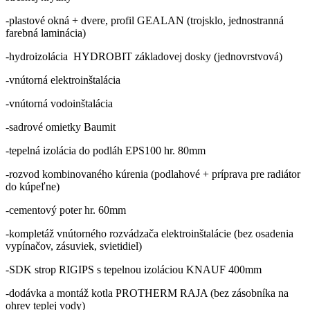
-plastové okná + dvere, profil GEALAN (trojsklo, jednostranná
farebná laminácia)
-hydroizolácia HYDROBIT základovej dosky (jednovrstvová)
-vnútorná elektroinštalácia
-vnútorná vodoinštalácia
-sadrové omietky Baumit
-tepelná izolácia do podláh EPS100 hr. 80mm
-rozvod kombinovaného kúrenia (podlahové + príprava pre radiátor
do kúpeľne)
-cementový poter hr. 60mm
-kompletáž vnútorného rozvádzača elektroinštalácie (bez osadenia
vypínačov, zásuviek, svietidiel)
-SDK strop RIGIPS s tepelnou izoláciou KNAUF 400mm
-dodávka a montáž kotla PROTHERM RAJA (bez zásobníka na
ohrev teplej vody)