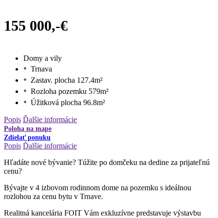
155 000,-€
Domy a vily
Trnava
Zastav. plocha 127.4m²
Rozloha pozemku 579m²
Úžitková plocha 96.8m²
Popis
Ďalšie informácie
Poloha na mape
Zdielať ponuku
Popis
Ďalšie informácie
Hľadáte nové bývanie? Túžite po domčeku na dedine za prijateľnú
cenu?
Bývajte v 4 izbovom rodinnom dome na pozemku s ideálnou
rozlohou za cenu bytu v Trnave.
Realitná kancelária FOIT Vám exkluzívne predstavuje výstavbu