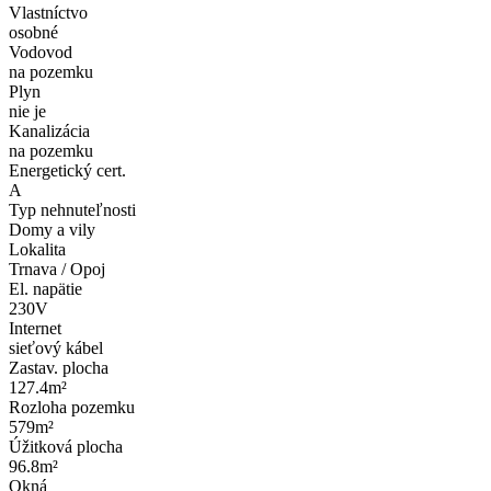
Vlastníctvo
osobné
Vodovod
na pozemku
Plyn
nie je
Kanalizácia
na pozemku
Energetický cert.
A
Typ nehnuteľnosti
Domy a vily
Lokalita
Trnava / Opoj
El. napätie
230V
Internet
sieťový kábel
Zastav. plocha
127.4m²
Rozloha pozemku
579m²
Úžitková plocha
96.8m²
Okná