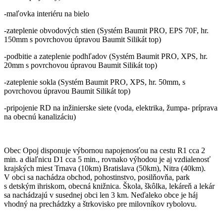
-maľovka interiéru na bielo
-zateplenie obvodových stien (Systém Baumit PRO, EPS 70F, hr.
150mm s povrchovou úpravou Baumit Silikát top)
-podbitie a zateplenie podhľadov (Systém Baumit PRO, XPS, hr.
20mm s povrchovou úpravou Baumit Silikát top)
-zateplenie sokla (Systém Baumit PRO, XPS, hr. 50mm, s
povrchovou úpravou Baumit Silikát top)
-pripojenie RD na inžinierske siete (voda, elektrika, žumpa- príprava
na obecnú kanalizáciu)
Obec Opoj disponuje výbornou napojenosťou na cestu R1 cca 2
min. a diaľnicu D1 cca 5 min., rovnako výhodou je aj vzdialenosť
krajských miest Trnava (10km) Bratislava (50km), Nitra (40km).
V obci sa nachádza obchod, pohostinstvo, posilňovňa, park
s detským ihriskom, obecná knižnica. Škola, škôlka, lekáreň a lekár
sa nachádzajú v susednej obci len 3 km. Neďaleko obce je háj
vhodný na prechádzky a štrkovisko pre milovníkov rybolovu.