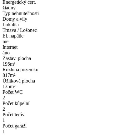
Energetický cert.
žiadny
Typ nehnuteľnosti
Domy a vily
Lokalita
Trnava / Lošonec
El. napätie
nie
Internet
áno
Zastav. plocha
195m²
Rozloha pozemku
817m²
Úžitková plocha
135m²
Počet WC
2
Počet kúpelní
2
Počet terás
1
Počet garáží
1