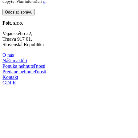
dopytu. Viac informácií
.
tu
Foit, s.r.o.
Vajanského 22,
Trnava 917 01,
Slovenská Republika
O nás
Náši makléri
Ponuka nehnuteľností
Predané nehnuteľnosti
Kontakt
GDPR