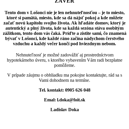
ZÁVER
Tento dom v Lošonci nie je len nehnuteľnosťou – je to miesto,
ktoré si pamätá, miesto, kde sa dá nájsť pokoj a kde môžete
začať novú kapitolu svojho života. Ak hľadáte domov, ktorý je
autentický a plný života, kde sa každá sezóna stáva osobitým
zážitkom, tento dom vás čaká. Príďte a zistite sami, čo znamená
bývať v Lošonci, kde každé ráno začína nádychom čerstvého
vzduchu a každý večer končí pod hviezdnym nebom.
Nehnuteľnosť je možné zadovážiť aj prostredníctvom
hypotekárneho úveru, s ktorého vybavením Vám radi bezplatne
pomôžeme.
V prípade záujmu o obhliadku ma pokojne kontaktujte, rád sa s
Vami dohodnem na termíne.
Tel. kontakt: 0905 626 048
Emal: l.doka@foit.sk
Ladislav Doka