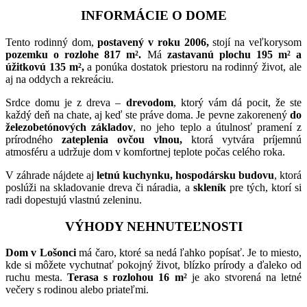
INFORMÁCIE O DOME
Tento rodinný dom,
postavený v roku 2006,
stojí na veľkorysom
pozemku o rozlohe 817 m².
Má
zastavanú plochu 195 m² a
úžitkovú 135 m²,
a ponúka dostatok priestoru na rodinný život, ale
aj na oddych a rekreáciu.
Srdce domu je z dreva –
drevodom
, ktorý vám dá pocit, že ste
každý deň na chate, aj keď ste práve doma. Je pevne zakorenený
do
železobetónových základov
, no jeho teplo a útulnosť pramení z
prírodného
zateplenia ovčou vlnou,
ktorá vytvára príjemnú
atmosféru a udržuje dom v komfortnej teplote počas celého roka.
V záhrade nájdete aj
letnú kuchynku, hospodársku budovu
, ktorá
poslúži na skladovanie dreva či náradia, a
skleník
pre tých, ktorí si
radi dopestujú vlastnú zeleninu.
VÝHODY NEHNUTEĽNOSTI
Dom v Lošonci
má čaro, ktoré sa nedá ľahko popísať. Je to miesto,
kde si môžete vychutnať pokojný život, blízko prírody a ďaleko od
ruchu mesta.
Terasa s rozlohou 16 m²
je ako stvorená na letné
večery s rodinou alebo priateľmi.