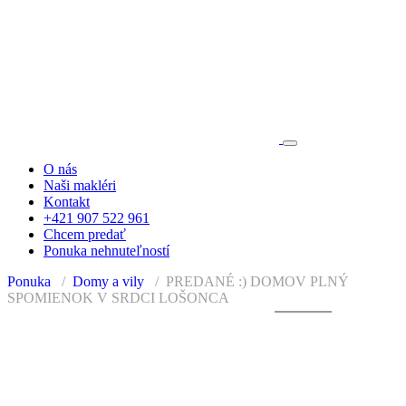
O nás
Naši makléri
Kontakt
+421 907 522 961
Chcem predať
Ponuka nehnuteľností
Ponuka
Domy a vily
PREDANÉ :) DOMOV PLNÝ
SPOMIENOK V SRDCI LOŠONCA
+24
PREDANÉ