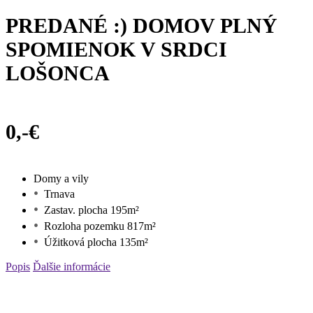
PREDANÉ :) DOMOV PLNÝ
SPOMIENOK V SRDCI
LOŠONCA
0,-€
Domy a vily
Trnava
Zastav. plocha 195m²
Rozloha pozemku 817m²
Úžitková plocha 135m²
Popis
Ďalšie informácie