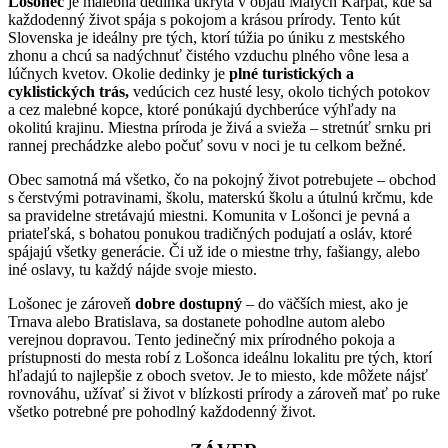
Lošonec
je malebná dedinka ukrytá v objatí Malých Karpát, kde sa
každodenný život spája s pokojom a krásou prírody. Tento kút
Slovenska je ideálny pre tých, ktorí túžia po úniku z mestského
zhonu a chcú sa nadýchnuť čistého vzduchu plného vône lesa a
lúčnych kvetov. Okolie dedinky je
plné turistických a
cyklistických trás,
vedúcich cez husté lesy, okolo tichých potokov
a cez malebné kopce, ktoré ponúkajú dychberúce výhľady na
okolitú krajinu. Miestna príroda je živá a svieža – stretnúť srnku pri
rannej prechádzke alebo počuť sovu v noci je tu celkom bežné.
Obec samotná má všetko, čo na pokojný život potrebujete – obchod
s čerstvými potravinami, školu, materskú školu a útulnú krčmu, kde
sa pravidelne stretávajú miestni. Komunita v Lošonci je pevná a
priateľská, s bohatou ponukou tradičných podujatí a osláv, ktoré
spájajú všetky generácie. Či už ide o miestne trhy, fašiangy, alebo
iné oslavy, tu každý nájde svoje miesto.
Lošonec je zároveň
dobre dostupný
– do väčších miest, ako je
Trnava alebo Bratislava, sa dostanete pohodlne autom alebo
verejnou dopravou. Tento jedinečný mix prírodného pokoja a
prístupnosti do mesta robí z Lošonca ideálnu lokalitu pre tých, ktorí
hľadajú to najlepšie z oboch svetov. Je to miesto, kde môžete nájsť
rovnováhu, užívať si život v blízkosti prírody a zároveň mať po ruke
všetko potrebné pre pohodlný každodenný život.