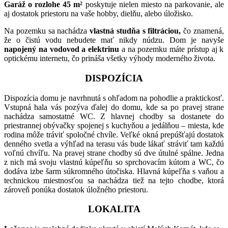
Garáž o rozlohe 45 m²
poskytuje nielen miesto na parkovanie, ale
aj dostatok priestoru na vaše hobby, dielňu, alebo úložisko.
Na pozemku sa nachádza
vlastná studňa s filtráciou,
čo znamená,
že o čistú vodu nebudete mať nikdy núdzu. Dom je navyše
napojený na vodovod a elektrinu
a na pozemku máte prístup aj k
optickému internetu, čo prináša všetky výhody moderného života.
DISPOZÍCIA
Dispozícia domu je navrhnutá s ohľadom na pohodlie a praktickosť.
Vstupná hala vás pozýva ďalej do domu, kde sa po pravej strane
nachádza samostatné WC. Z hlavnej chodby sa dostanete do
priestrannej obývačky spojenej s kuchyňou a jedálňou – miesta, kde
rodina môže tráviť spoločné chvíle. Veľké okná prepúšťajú dostatok
denného svetla a výhľad na terasu vás bude lákať stráviť tam každú
voľnú chvíľu. Na pravej strane chodby sú dve útulné spálne. Jedna
z nich má svoju vlastnú kúpeľňu so sprchovacím kútom a WC, čo
dodáva izbe šarm súkromného útočiska. Hlavná kúpeľňa s vaňou a
technickou miestnosťou sa nachádza tiež na tejto chodbe, ktorá
zároveň ponúka dostatok úložného priestoru.
LOKALITA