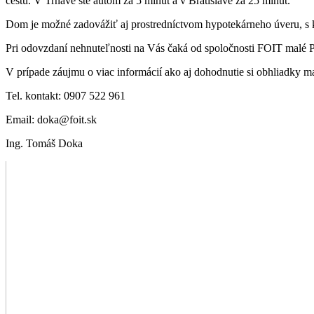
cestu. V Trnave ste autom za 5 minút a v Bratislave za 25 minút.
Dom je možné zadovážiť aj prostredníctvom hypotekárneho úveru, s
Pri odovzdaní nehnuteľnosti na Vás čaká od spoločnosti FOIT m
V prípade záujmu o viac informácií ako aj dohodnutie si obhliadky 
Tel. kontakt: 0907 522 961
Email: doka@foit.sk
Ing. Tomáš Doka