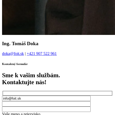
Ing. Tomáš Doka
doka@foit.sk
|
+421 907 522 961
Kontaktný formulár
Sme k vašim službám.
Kontaktujte nás!
Vaše meno a priezvisko