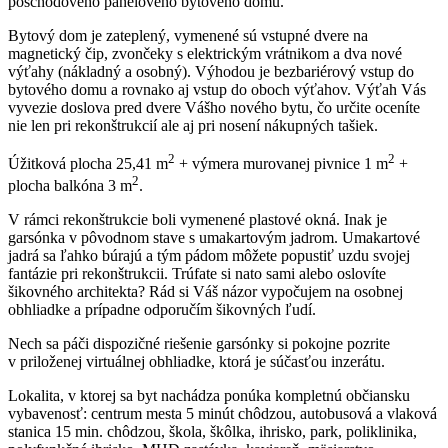
poschodového panelového bytového domu.
Bytový dom je zateplený, vymenené sú vstupné dvere na
magnetický čip, zvončeky s elektrickým vrátnikom a dva nové
výťahy (nákladný a osobný). Výhodou je bezbariérový vstup do
bytového domu a rovnako aj vstup do oboch výťahov. Výťah Vás
vyvezie doslova pred dvere Vášho nového bytu, čo určite oceníte
nie len pri rekonštrukcií ale aj pri nosení nákupných tašiek.
2
2
Úžitková plocha 25,41 m
+ výmera murovanej pivnice 1 m
+
2
plocha balkóna 3 m
.
V rámci rekonštrukcie boli vymenené plastové okná. Inak je
garsónka v pôvodnom stave s umakartovým jadrom. Umakartové
jadrá sa ľahko búrajú a tým pádom môžete popustiť uzdu svojej
fantázie pri rekonštrukcii. Trúfate si nato sami alebo oslovíte
šikovného architekta? Rád si Váš názor vypočujem na osobnej
obhliadke a prípadne odporučím šikovných ľudí.
Nech sa páči dispozičné riešenie garsónky si pokojne pozrite
v priloženej virtuálnej obhliadke, ktorá je súčasťou inzerátu.
Lokalita, v ktorej sa byt nachádza ponúka kompletnú občiansku
vybavenosť: centrum mesta 5 minút chôdzou, autobusová a vlaková
stanica 15 min. chôdzou, škola, škôlka, ihrisko, park, poliklinika,