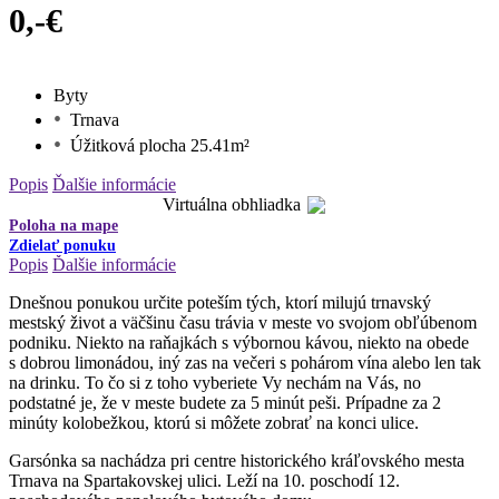
0,-€
Byty
Trnava
Úžitková plocha 25.41m²
Popis
Ďalšie informácie
Virtuálna obhliadka
Poloha na mape
Zdielať ponuku
Popis
Ďalšie informácie
Dnešnou ponukou určite poteším tých, ktorí milujú trnavský
mestský život a väčšinu času trávia v meste vo svojom obľúbenom
podniku. Niekto na raňajkách s výbornou kávou, niekto na obede
s dobrou limonádou, iný zas na večeri s pohárom vína alebo len tak
na drinku. To čo si z toho vyberiete Vy nechám na Vás, no
podstatné je, že v meste budete za 5 minút peši. Prípadne za 2
minúty kolobežkou, ktorú si môžete zobrať na konci ulice.
Garsónka sa nachádza pri centre historického kráľovského mesta
Trnava na Spartakovskej ulici. Leží na 10. poschodí 12.