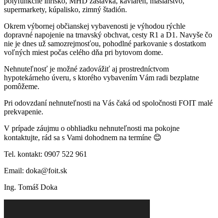
polyfunkčné ihrisko, MHD zastávka, kaviareň, mäsiarstvo,
supermarkety, kúpalisko, zimný štadión.
Okrem výbornej občianskej vybavenosti je výhodou rýchle
dopravné napojenie na trnavský obchvat, cesty R1 a D1. Navyše čo
nie je dnes už samozrejmosťou, pohodlné parkovanie s dostatkom
voľných miest počas celého dňa pri bytovom dome.
Nehnuteľnosť je možné zadovážiť aj prostredníctvom
hypotekárneho úveru, s ktorého vybavením Vám radi bezplatne
pomôžeme.
Pri odovzdaní nehnuteľnosti na Vás čaká od spoločnosti FOIT malé
prekvapenie.
V prípade záujmu o obhliadku nehnuteľnosti ma pokojne
kontaktujte, rád sa s Vami dohodnem na termíne 😊
Tel. kontakt: 0907 522 961
Email: doka@foit.sk
Ing. Tomáš Doka