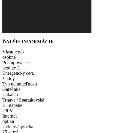
ĎALŠIE INFORMÁCIE
Vlastníctvo
osobné
Prístupová cesta
betónová
Energetický cert.
žiadny
Typ nehnuteľnosti
Garsónka
Lokalita
Trnava / Spartakovská
El. napätie
230V
Internet
optika
Úžitková plocha
25.41m²