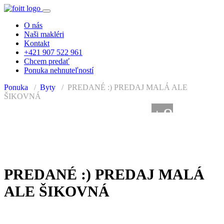
O nás
Naši makléri
Kontakt
+421 907 522 961
Chcem predať
Ponuka nehnuteľností
Ponuka
Byty
PREDANÉ :) PREDAJ MALÁ ALE
ŠIKOVNÁ
+8
PREDANÉ
PREDANÉ :) PREDAJ MALÁ
ALE ŠIKOVNÁ