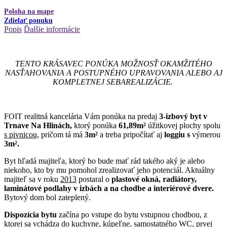
Poloha na mape
Zdielať ponuku
Popis
Ďalšie informácie
TENTO KRÁSAVEC PONÚKA MOŽNOSŤ OKAMŽITÉHO
NASŤAHOVANIA A POSTUPNÉHO UPRAVOVANIA ALEBO AJ
KOMPLETNEJ SEBAREALIZÁCIE.
FOIT realitná kancelária Vám ponúka na predaj
3-izbový byt v
Trnave Na Hlinách,
ktorý ponúka
61,89m²
úžitkovej plochy spolu
s pivnicou,
pričom tá má
3m²
a treba pripočítať aj
loggiu s
výmerou
3m².
Byt hľadá majiteľa, ktorý ho bude mať rád takého aký je alebo
niekoho, kto by mu pomohol zrealizovať jeho potenciál. Aktuálny
majiteľ sa v roku
2013
postaral o
plastové okná, radiátory,
laminátové podlahy v izbách a na chodbe a interiérové dvere.
Bytový dom bol zateplený.
Dispozícia bytu
začína po vstupe do bytu vstupnou chodbou, z
ktorej sa vchádza do
kuchyne, kúpeľne, samostatného WC, prvej