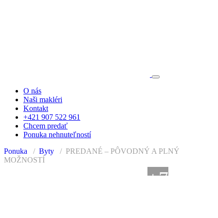
O nás
Naši makléri
Kontakt
+421 907 522 961
Chcem predať
Ponuka nehnuteľností
Ponuka
Byty
PREDANÉ – PÔVODNÝ A PLNÝ
MOŽNOSTÍ
+7
PREDANÉ