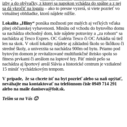
izby a do obývačky, z ktorej sa napokon vchádza do spálne a z nej
sa dá vkročiť na loggiu
– ako to presne vyzerá, si viete pozrieť vo
virtuálnej obhliadke, ktorú nájdete nižšie.
Lokalita „Hliny“
ponúka možnosti pre malých aj veľkých vďaka
plnej občianskej vybavenosti. Minútu od vchodu do bytového domu
sa nachádza obchodný dom, kde nájdete potraviny a „za rohom“ sa
nachádza aj Tesco Expres. OC Galéria Tesco či OC Arkádia sú tiež
len na skok. V okolí lokality nájdete aj základnú školu so škôlkou či
stredné školy, a univerzita sa nachádza 900m od bytu. Priamo pod
bytovým domom je revitalizované multifunkčné ihrisko spolu so
fitness prvkami či areálom na loptové hry. Päť minút pešo sa
nachádza aj športový areál Slávia a historické centrum je vzdialené
15 minúť vychádzkovým tempom.
V prípade,
že sa chcete ísť na byt pozrieť alebo sa naň opýtať,
neváhajte ma kontaktovať na telefónnom čísle 0949 714 291
alebo na maile danisova@foit.sk.
Teším sa na Vás 🙂