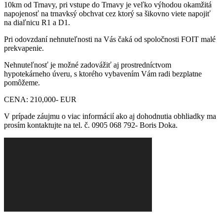
10km od Trnavy, pri vstupe do Trnavy je veľko výhodou okamžitá
napojenosť na trnavksý obchvat cez ktorý sa šikovno viete napojiť
na diaľnicu R1 a D1.
Pri odovzdaní nehnuteľnosti na Vás čaká od spoločnosti FOIT malé
prekvapenie.
Nehnuteľnosť je možné zadovážiť aj prostredníctvom
hypotekárneho úveru, s ktorého vybavením Vám radi bezplatne
pomôžeme.
CENA: 210,000- EUR
V prípade záujmu o viac informácií ako aj dohodnutia obhliadky ma
prosím kontaktujte na tel. č. 0905 068 792- Boris Doka.