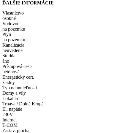
ĎALŠIE INFORMÁCIE
Vlastníctvo
osobné
Vodovod
na pozemku
Plyn
na pozemku
Kanalizácia
neuvedené
Studňa
áno
Prístupová cesta
betónová
Energetický cert.
žiadny
Typ nehnuteľnosti
Domy a vily
Lokalita
Trnava / Dolná Krupá
El. napätie
230V
Internet
T-COM
Zastav. plocha