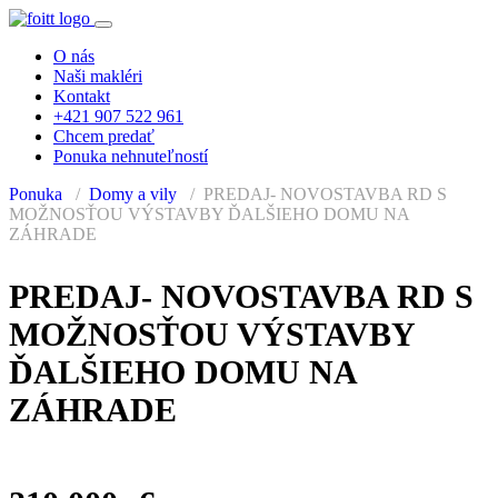
O nás
Naši makléri
Kontakt
+421 907 522 961
Chcem predať
Ponuka nehnuteľností
Ponuka
Domy a vily
PREDAJ- NOVOSTAVBA RD S
MOŽNOSŤOU VÝSTAVBY ĎALŠIEHO DOMU NA
ZÁHRADE
PREDANÉ
PREDAJ- NOVOSTAVBA RD S
MOŽNOSŤOU VÝSTAVBY
ĎALŠIEHO DOMU NA
ZÁHRADE