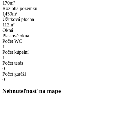
170m²
Rozloha pozemku
1459m²
Úžitková plocha
112m²
Okná
Plastové okná
Počet WC
1
Počet kúpelní
1
Počet terás
0
Počet garáží
0
Nehnuteľnosť na mape