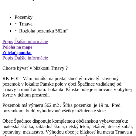
Pozemky
Trnava
Rozloha pozemku 562m²
Popis
Ďalšie informácie
Poloha na mape
Zdielať ponuku
Popis
Ďalšie informácie
Chcete bývať v blízkosti Trnavy ?
RK FOIT Vám ponúka na predaj slnečný rovinatý stavebný
pozemok v lokalite Pánske pole v obci Špačince vzdialenej od
Trnavy 5 minút autom. Lokalita Pánske pole je situovaná v obytnej
štvrte v tichom prostredí.
Pozemok má výmeru 562 m2 . Šírka pozemku je 19 m. Pred
pozemkami budú vybudované všetky inžinierske siete.
Obec Špačince disponuje kompletnou občianskou vybavenosťou;
materská škôlka, základná škola, detský lekár, lekáreň, detský zubár,
potraviny, mäsiarstvo. Výhodou obce je blízkosť ku mestu Trnava a