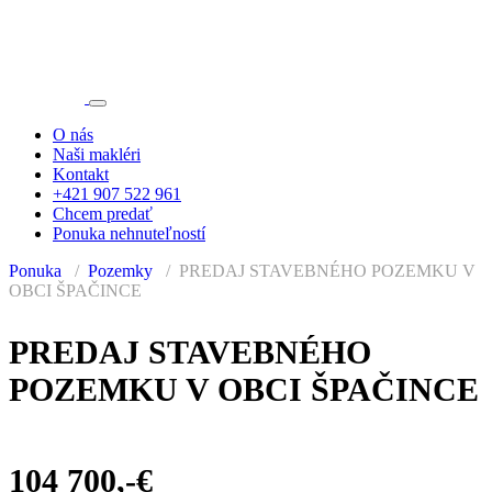
O nás
Naši makléri
Kontakt
+421 907 522 961
Chcem predať
Ponuka nehnuteľností
Ponuka
Pozemky
PREDAJ STAVEBNÉHO POZEMKU V
OBCI ŠPAČINCE
PREDANÉ
PREDAJ STAVEBNÉHO
POZEMKU V OBCI ŠPAČINCE
104 700,-€