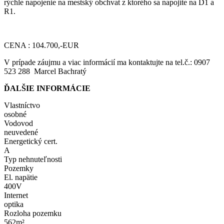
rýchle napojenie na mestský obchvat z ktorého sa napojíte na D1 a
R1.
CENA : 104.700,-EUR
V prípade záujmu a viac informácií ma kontaktujte na tel.č.: 0907
523 288 Marcel Bachratý
ĎALŠIE INFORMÁCIE
Vlastníctvo
osobné
Vodovod
neuvedené
Energetický cert.
A
Typ nehnuteľnosti
Pozemky
El. napätie
400V
Internet
optika
Rozloha pozemku
562m²