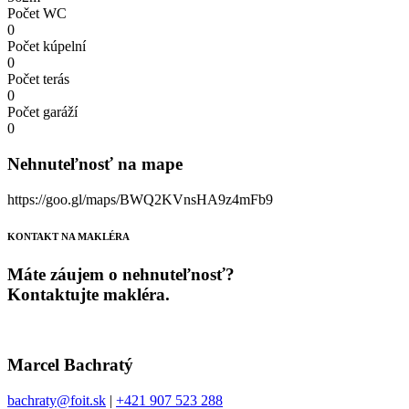
Počet WC
0
Počet kúpelní
0
Počet terás
0
Počet garáží
0
Nehnuteľnosť na mape
https://goo.gl/maps/BWQ2KVnsHA9z4mFb9
KONTAKT NA MAKLÉRA
Máte záujem o nehnuteľnosť?
Kontaktujte makléra.
Marcel Bachratý
bachraty@foit.sk
|
+421 907 523 288