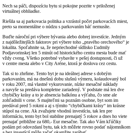
Nech sa páči, dispozíciu bytu si pokojne pozrite v priloženej
virtuálnej obhliadke.
Riešila sa aj parkovacia politika a vzrástol počet parkovacích miest,
preto sa momentálne o núdzu s parkovaním báť nemusíte.
Buďte nároční pri výbere bývania alebo dobrej investície. Jedným
z najdôležitejších faktorov pri výbere toho „pravého orechového“ je
lokalita. Spoľahnite sa, že nepriechodné sídlisko Ľudmily
Podjavorinskej len 5 minút od historického centra mesta bude mať
vždy cveng. Všetko potrebné vybavíte v pešej dostupnosti, či už
v centre mesta alebo v City Aréne, ktorá je doslova cez cestu.
Tak si to zhrňme. Tento byt je na ideálnej adrese s dobrým
parkovaním, má na dnešnú dobu slušnú výmeru, kolaudovaný bol
v roku 2007, má vlastné vykurovanie, nízke mesačné náklady
a navyše sa predáva kompletne zariadený. V podstate má len dve
chybičky krásy a to je absencia balkónu a výťahu, čo sme ale
zohľadnili v cene. S majiteľmi sa poznám osobne, byt som im
predával pred 5 rokmi a aj s týmito “chybičkami krásy“ im krásne
stúpol na cene. Ak zvažujete vhodnú investíciu, tak len pre
informáciu, tento byt bol stabilne prenajatý 5 rokov a dnes ho viete
prenajať približne za 680,- Eur mesačne. Tak ako Vám kľúčiky
podám pri odovzdaní bytu, tak ich môžete rovno podať nájomníkom
a bez investícií môže začať okamžite zarábať.