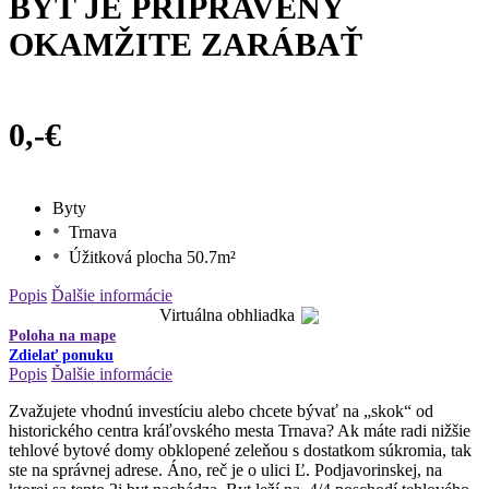
BYT JE PRIPRAVENÝ
OKAMŽITE ZARÁBAŤ
0,-€
Byty
Trnava
Úžitková plocha 50.7m²
Popis
Ďalšie informácie
Virtuálna obhliadka
Poloha na mape
Zdielať ponuku
Popis
Ďalšie informácie
Zvažujete vhodnú investíciu alebo chcete bývať na „skok“ od
historického centra kráľovského mesta Trnava? Ak máte radi nižšie
tehlové bytové domy obklopené zeleňou s dostatkom súkromia, tak
ste na správnej adrese. Áno, reč je o ulici Ľ. Podjavorinskej, na