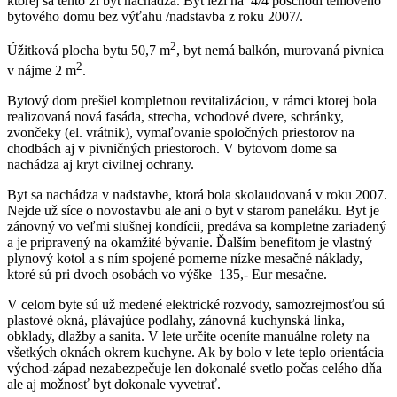
ktorej sa tento 2i byt nachádza. Byt leží na 4/4 poschodí tehlového
bytového domu bez výťahu /nadstavba z roku 2007/.
2
Úžitková plocha bytu 50,7 m
, byt nemá balkón, murovaná pivnica
2
v nájme 2 m
.
Bytový dom prešiel kompletnou revitalizáciou, v rámci ktorej bola
realizovaná nová fasáda, strecha, vchodové dvere, schránky,
zvončeky (el. vrátnik), vymaľovanie spoločných priestorov na
chodbách aj v pivničných priestoroch. V bytovom dome sa
nachádza aj kryt civilnej ochrany.
Byt sa nachádza v nadstavbe, ktorá bola skolaudovaná v roku 2007.
Nejde už síce o novostavbu ale ani o byt v starom paneláku. Byt je
zánovný vo veľmi slušnej kondícii, predáva sa kompletne zariadený
a je pripravený na okamžité bývanie. Ďalším benefitom je vlastný
plynový kotol a s ním spojené pomerne nízke mesačné náklady,
ktoré sú pri dvoch osobách vo výške 135,- Eur mesačne.
V celom byte sú už medené elektrické rozvody, samozrejmosťou sú
plastové okná, plávajúce podlahy, zánovná kuchynská linka,
obklady, dlažby a sanita. V lete určite oceníte manuálne rolety na
všetkých oknách okrem kuchyne. Ak by bolo v lete teplo orientácia
východ-západ nezabezpečuje len dokonalé svetlo počas celého dňa
ale aj možnosť byt dokonale vyvetrať.