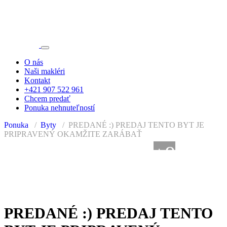
O nás
Naši makléri
Kontakt
+421 907 522 961
Chcem predať
Ponuka nehnuteľností
Ponuka
Byty
PREDANÉ :) PREDAJ TENTO BYT JE
PRIPRAVENÝ OKAMŽITE ZARÁBAŤ
+9
PREDANÉ
PREDANÉ :) PREDAJ TENTO