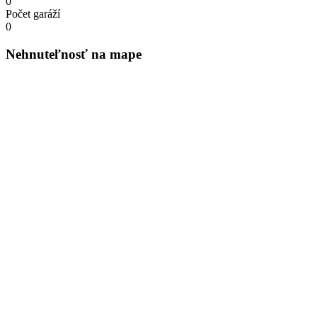
0
Počet garáží
0
Nehnuteľnosť na mape