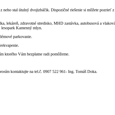
neho stal útulný dvojizbáčik. Dispozičné riešenie si môžete pozrieť z 
lka, lekáreň, zdravotné stredisko, MHD zastávka, autobusová a vlako
o, lesopark Kamenný mlyn.
blémové parkovanie.
prekvapenie.
ním ktorého Vám bezplatne radi pomôžeme.
rosím kontaktujte na tel.č. 0907 522 961- Ing. Tomáš Doka.