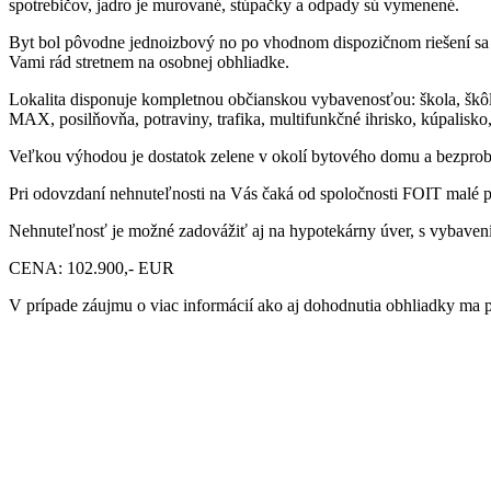
spotrebičov, jadro je murované, stúpačky a odpady sú vymenené.
Byt bol pôvodne jednoizbový no po vhodnom dispozičnom riešení sa z 
Vami rád stretnem na osobnej obhliadke.
Lokalita disponuje kompletnou občianskou vybavenosťou: škola, škô
MAX, posilňovňa, potraviny, trafika, multifunkčné ihrisko, kúpalisk
Veľkou výhodou je dostatok zelene v okolí bytového domu a bezpro
Pri odovzdaní nehnuteľnosti na Vás čaká od spoločnosti FOIT malé 
Nehnuteľnosť je možné zadovážiť aj na hypotekárny úver, s vybave
CENA: 102.900,- EUR
V prípade záujmu o viac informácií ako aj dohodnutia obhliadky ma p