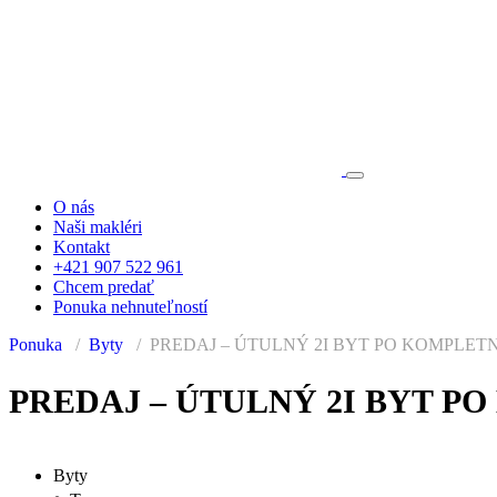
O nás
Naši makléri
Kontakt
+421 907 522 961
Chcem predať
Ponuka nehnuteľností
Ponuka
Byty
PREDAJ – ÚTULNÝ 2I BYT PO KOMPLET
PREDANÉ
PREDAJ – ÚTULNÝ 2I BYT P
Byty