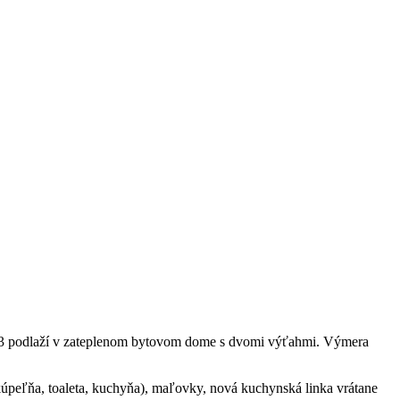
7/13 podlaží v zateplenom bytovom dome s dvomi výťahmi. Výmera
 kúpeľňa, toaleta, kuchyňa), maľovky, nová kuchynská linka vrátane