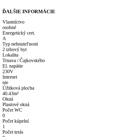
ĎALŠIE INFORMÁCIE
Vlastníctvo
osobné
Energetický cert.
A
Typ nehnuteľnosti
2 izbový byt
Lokalita
Trnava / Čajkovského
El. napätie
230V
Internet
nie
Úžitková plocha
40.43m²
Okná
Plastové okná
Počet WC
0
Počet kúpelní
1
Počet terás