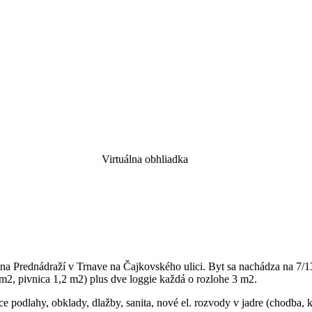
Virtuálna obhliadka
t na Prednádraží v Trnave na Čajkovského ulici. Byt sa nachádza na 
 m2, pivnica 1,2 m2) plus dve loggie každá o rozlohe 3 m2.
e podlahy, obklady, dlažby, sanita, nové el. rozvody v jadre (chodba,