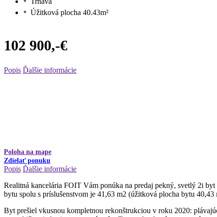
Trnava
Úžitková plocha 40.43m²
102 900,-€
Popis
Ďalšie informácie
Poloha na mape
Zdielať ponuku
Popis
Ďalšie informácie
Realitná kancelária FOIT Vám ponúka na predaj pekný, svetlý 2i by
bytu spolu s príslušenstvom je 41,63 m2 (úžitková plocha bytu 40,43
Byt prešiel vkusnou kompletnou rekonštrukciou v roku 2020: plávajúc