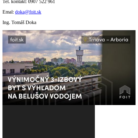
Tel. kontakt: 0907 522 961
Emal:
doka@foit.sk
Ing. Tomáš Doka