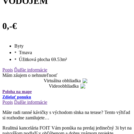
VODOJEM
0,-€
Byty
Trnava
Úžitková plocha 69.53m²
Popis
Ďalšie informácie
Mám záujem o nehnuteľnosť
Virtuálna obhliadka
Videoobhliadka
Poloha na mape
Zdielať ponuku
Popis
Ďalšie informácie
Máte radi ranné kávičky s východom slnka na terase? Tento výhľad
si rozhodne zamilujete…
Realitná kancelária FOIT Vám ponúka na predaj jedinečný 3i byt na
najvyššom podlaží v obľúbenom a dobre známom projekte