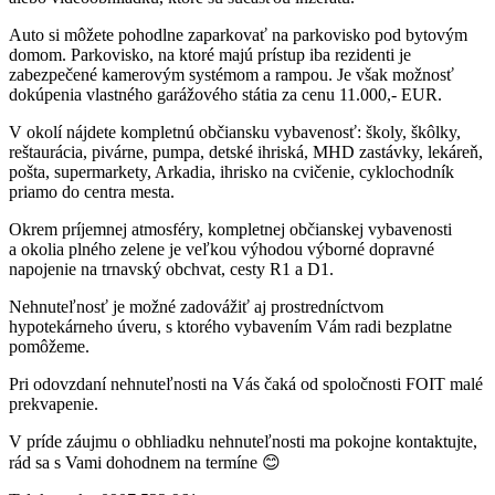
Auto si môžete pohodlne zaparkovať na parkovisko pod bytovým
domom. Parkovisko, na ktoré majú prístup iba rezidenti je
zabezpečené kamerovým systémom a rampou. Je však možnosť
dokúpenia vlastného garážového státia za cenu 11.000,- EUR.
V okolí nájdete kompletnú občiansku vybavenosť: školy, škôlky,
reštaurácia, pivárne, pumpa, detské ihriská, MHD zastávky, lekáreň,
pošta, supermarkety, Arkadia, ihrisko na cvičenie, cyklochodník
priamo do centra mesta.
Okrem príjemnej atmosféry, kompletnej občianskej vybavenosti
a okolia plného zelene je veľkou výhodou výborné dopravné
napojenie na trnavský obchvat, cesty R1 a D1.
Nehnuteľnosť je možné zadovážiť aj prostredníctvom
hypotekárneho úveru, s ktorého vybavením Vám radi bezplatne
pomôžeme.
Pri odovzdaní nehnuteľnosti na Vás čaká od spoločnosti FOIT malé
prekvapenie.
V príde záujmu o obhliadku nehnuteľnosti ma pokojne kontaktujte,
rád sa s Vami dohodnem na termíne 😊