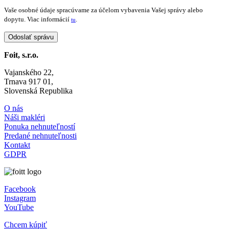
Vaše osobné údaje spracúvame za účelom vybavenia Vašej správy alebo
dopytu. Viac informácií
.
tu
Foit, s.r.o.
Vajanského 22,
Trnava 917 01,
Slovenská Republika
O nás
Náši makléri
Ponuka nehnuteľností
Predané nehnuteľnosti
Kontakt
GDPR
Facebook
Instagram
YouTube
Chcem kúpiť