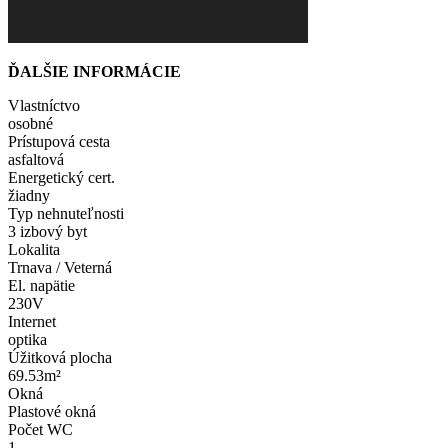
ĎALŠIE INFORMÁCIE
Vlastníctvo
osobné
Prístupová cesta
asfaltová
Energetický cert.
žiadny
Typ nehnuteľnosti
3 izbový byt
Lokalita
Trnava / Veterná
El. napätie
230V
Internet
optika
Úžitková plocha
69.53m²
Okná
Plastové okná
Počet WC
1