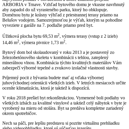
ARBORIA v Trnave. Vzhľad bytového domu je vkusne navrhnutý
aby zapadol do už vyrasteného parku, ktorý ho obklopuje.
Doménou bytu je krásny výhľad z priestrannej terasy priamo na
Belušov vodojem. Samozrejmosťou je výťah, ktorým sa pohodlne
vyveziete z garáže na 7. podlažie priamo pred byt.
2
Úžitková plocha bytu 69,53 m
, výmera terasy (vstup z 2 izieb)
2
2
14,46 m
, výmera pivnice 1,73 m
.
Bytový dom bol skolaudovaný v roku 2013 a je postavený zo
železobetónového skeletu v kombinácii s tehlou, zateplený
minerálnou vlnou. Kombinácia týchto kvalitných materiálov Vám
zabezpečí výborné tepelné a zvukovo izolačné vlastnosti stavby.
Príjemný pocit z bývania budete mať aj vďaka výbornej
juhovýchodnej orientácii všetkých izieb. V letných mesiacoch určite
oceníte klimatizáciu, ktorá je taktiež k dispozícii.
V roku 2018 prešiel byt rekonštrukciou. Vymenené boli podlahy vo
všetkých izbách za kvalitné vinylové a taktiež celý nábytok v byte je
vyrobený na mieru od stolára. Byt sa predáva kompletne zariadený
okrem spotrebičov.
Nech sa páči, pre lepšiu predstavu si pozrite virtuálnu prehliadku
alebo videoobhliadku, ktoré sú súčasťou inzerátu.