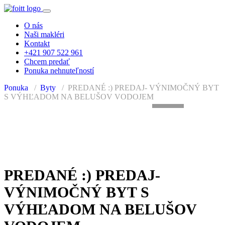
O nás
Naši makléri
Kontakt
+421 907 522 961
Chcem predať
Ponuka nehnuteľností
Ponuka
Byty
PREDANÉ :) PREDAJ- VÝNIMOČNÝ BYT
S VÝHĽADOM NA BELUŠOV VODOJEM
+15
PREDANÉ :) PREDAJ-
VÝNIMOČNÝ BYT S
VÝHĽADOM NA BELUŠOV