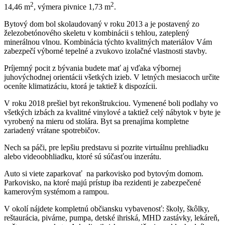
2
2
14,46 m
, výmera pivnice 1,73 m
.
Bytový dom bol skolaudovaný v roku 2013 a je postavený zo
železobetónového skeletu v kombinácii s tehlou, zateplený
minerálnou vlnou. Kombinácia týchto kvalitných materiálov Vám
zabezpečí výborné tepelné a zvukovo izolačné vlastnosti stavby.
Príjemný pocit z bývania budete mať aj vďaka výbornej
juhovýchodnej orientácii všetkých izieb. V letných mesiacoch určite
oceníte klimatizáciu, ktorá je taktiež k dispozícii.
V roku 2018 prešiel byt rekonštrukciou. Vymenené boli podlahy vo
všetkých izbách za kvalitné vinylové a taktiež celý nábytok v byte je
vyrobený na mieru od stolára. Byt sa prenajíma kompletne
zariadený vrátane spotrebičov.
Nech sa páči, pre lepšiu predstavu si pozrite virtuálnu prehliadku
alebo videoobhliadku, ktoré sú súčasťou inzerátu.
Auto si viete zaparkovať na parkovisko pod bytovým domom.
Parkovisko, na ktoré majú prístup iba rezidenti je zabezpečené
kamerovým systémom a rampou.
V okolí nájdete kompletnú občiansku vybavenosť: školy, škôlky,
reštaurácia, pivárne, pumpa, detské ihriská, MHD zastávky, lekáreň,