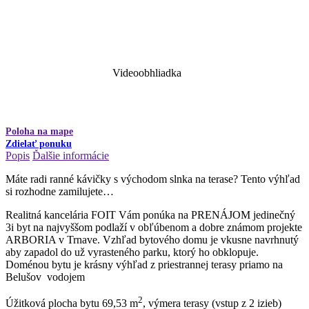
Videoobhliadka
Poloha na mape
Zdielať ponuku
Popis
Ďalšie informácie
Máte radi ranné kávičky s východom slnka na terase? Tento výhľad
si rozhodne zamilujete…
Realitná kancelária FOIT Vám ponúka na PRENÁJOM jedinečný
3i byt na najvyššom podlaží v obľúbenom a dobre známom projekte
ARBORIA v Trnave. Vzhľad bytového domu je vkusne navrhnutý
aby zapadol do už vyrasteného parku, ktorý ho obklopuje.
Doménou bytu je krásny výhľad z priestrannej terasy priamo na
Belušov vodojem
2
Úžitková plocha bytu 69,53 m
, výmera terasy (vstup z 2 izieb)