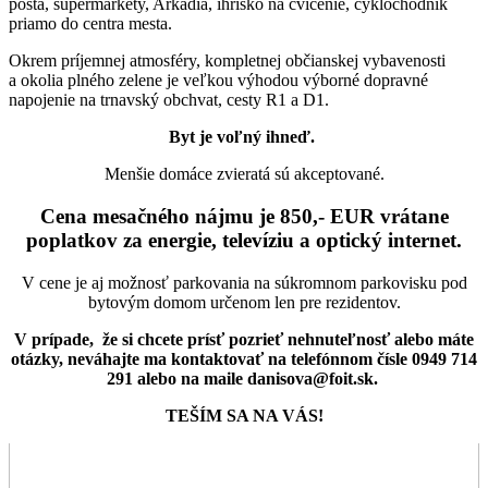
pošta, supermarkety, Arkadia, ihrisko na cvičenie, cyklochodník
priamo do centra mesta.
Okrem príjemnej atmosféry, kompletnej občianskej vybavenosti
a okolia plného zelene je veľkou výhodou výborné dopravné
napojenie na trnavský obchvat, cesty R1 a D1.
Byt je voľný ihneď.
Menšie domáce zvieratá sú akceptované.
Cena mesačného nájmu je 850,- EUR vrátane
poplatkov za energie, televíziu a optický internet.
V cene je aj možnosť parkovania na súkromnom parkovisku pod
bytovým domom určenom len pre rezidentov.
V prípade,
že si chcete prísť pozrieť nehnuteľnosť alebo máte
otázky, neváhajte ma kontaktovať na telefónnom čísle 0949 714
291 alebo na maile danisova@foit.sk.
TEŠÍM SA NA VÁS!