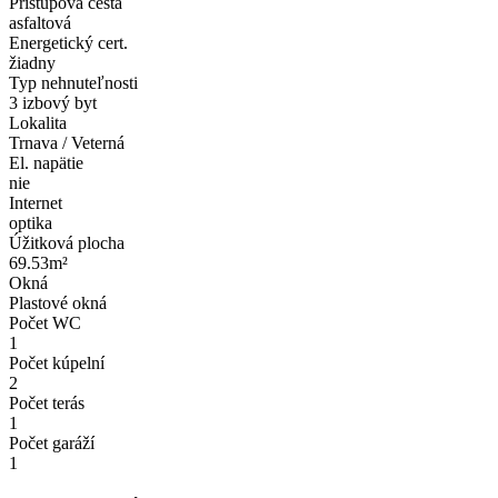
Prístupová cesta
asfaltová
Energetický cert.
žiadny
Typ nehnuteľnosti
3 izbový byt
Lokalita
Trnava / Veterná
El. napätie
nie
Internet
optika
Úžitková plocha
69.53m²
Okná
Plastové okná
Počet WC
1
Počet kúpelní
2
Počet terás
1
Počet garáží
1