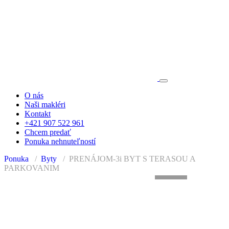
O nás
Naši makléri
Kontakt
+421 907 522 961
Chcem predať
Ponuka nehnuteľností
Ponuka
Byty
PRENÁJOM-3i BYT S TERASOU A
PARKOVANIM
+13
PRENAJATÉ