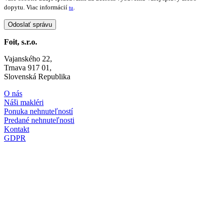
dopytu. Viac informácií
.
tu
Foit, s.r.o.
Vajanského 22,
Trnava 917 01,
Slovenská Republika
O nás
Náši makléri
Ponuka nehnuteľností
Predané nehnuteľnosti
Kontakt
GDPR