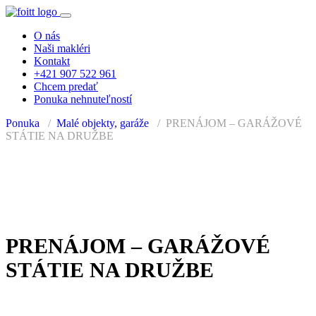
O nás
Naši makléri
Kontakt
+421 907 522 961
Chcem predať
Ponuka nehnuteľností
Ponuka
Malé objekty, garáže
PRENÁJOM – GARÁŽOVÉ
STÁTIE NA DRUŽBE
PRENAJATÉ
PRENÁJOM – GARÁŽOVÉ
STÁTIE NA DRUŽBE