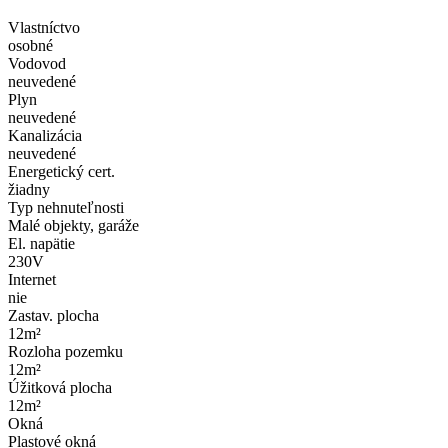
Vlastníctvo
osobné
Vodovod
neuvedené
Plyn
neuvedené
Kanalizácia
neuvedené
Energetický cert.
žiadny
Typ nehnuteľnosti
Malé objekty, garáže
El. napätie
230V
Internet
nie
Zastav. plocha
12m²
Rozloha pozemku
12m²
Úžitková plocha
12m²
Okná
Plastové okná