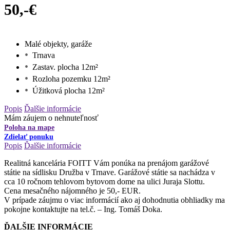
50,-€
Malé objekty, garáže
Trnava
Zastav. plocha 12m²
Rozloha pozemku 12m²
Úžitková plocha 12m²
Popis
Ďalšie informácie
Mám záujem o nehnuteľnosť
Poloha na mape
Zdielať ponuku
Popis
Ďalšie informácie
Realitná kancelária FOITT Vám ponúka na prenájom garážové
státie na sídlisku Družba v Trnave. Garážové státie sa nachádza v
cca 10 ročnom tehlovom bytovom dome na ulici Juraja Slottu.
Cena mesačného nájomného je 50,- EUR.
V prípade záujmu o viac informácií ako aj dohodnutia obhliadky ma
pokojne kontaktujte na tel.č. – Ing. Tomáš Doka.
ĎALŠIE INFORMÁCIE