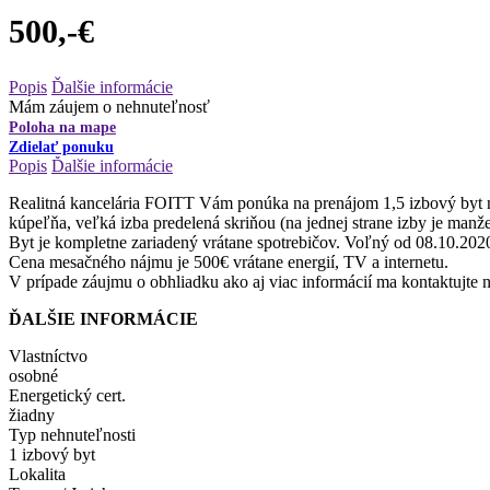
500,-€
Popis
Ďalšie informácie
Mám záujem o nehnuteľnosť
Poloha na mape
Zdielať ponuku
Popis
Ďalšie informácie
Realitná kancelária FOITT Vám ponúka na prenájom 1,5 izbový byt na
kúpeľňa, veľká izba predelená skriňou (na jednej strane izby je manže
Byt je kompletne zariadený vrátane spotrebičov. Voľný od 08.10.202
Cena mesačného nájmu je 500€ vrátane energií, TV a internetu.
V prípade záujmu o obhliadku ako aj viac informácií ma kontaktujte 
ĎALŠIE INFORMÁCIE
Vlastníctvo
osobné
Energetický cert.
žiadny
Typ nehnuteľnosti
1 izbový byt
Lokalita