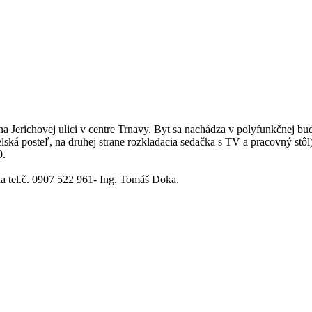
 Jerichovej ulici v centre Trnavy. Byt sa nachádza v polyfunkčnej bu
lská posteľ, na druhej strane rozkladacia sedačka s TV a pracovný stôl)
0.
na tel.č. 0907 522 961- Ing. Tomáš Doka.