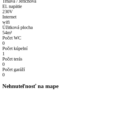
Trnava / Jerichova
El. napätie
230V
Internet
wifi
Úžitková plocha
54m²
Počet WC
0
Počet kúpelní
1
Počet terás
0
Počet garáží
0
Nehnuteľnosť na mape