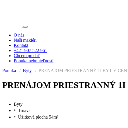
O nás
Naši makléri
Kontakt
+421 907 522 961
Chcem predať
Ponuka nehnuteľností
Ponuka
Byty
PRENÁJOM PRIESTRANNÝ 1I BYT V CE
PRENAJATÉ
PRENÁJOM PRIESTRANNÝ 1I
Byty
Trnava
Úžitková plocha 54m²