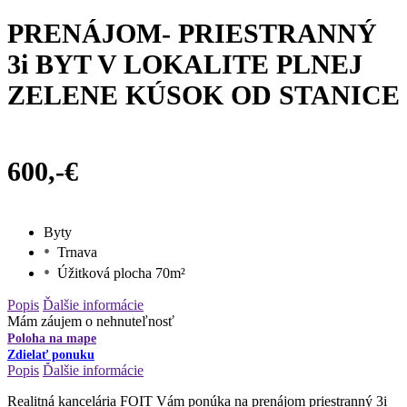
PRENÁJOM- PRIESTRANNÝ
3i BYT V LOKALITE PLNEJ
ZELENE KÚSOK OD STANICE
600,-€
Byty
Trnava
Úžitková plocha 70m²
Popis
Ďalšie informácie
Mám záujem o nehnuteľnosť
Poloha na mape
Zdielať ponuku
Popis
Ďalšie informácie
Realitná kancelária FOIT Vám ponúka na prenájom priestranný 3i