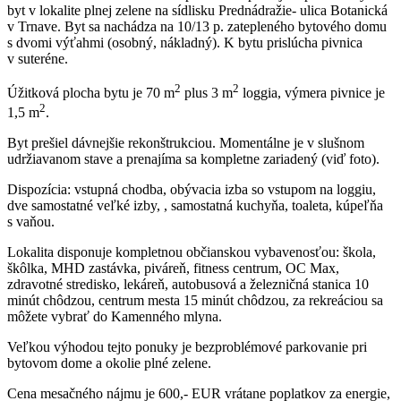
byt v lokalite plnej zelene na sídlisku Prednádražie- ulica Botanická
v Trnave. Byt sa nachádza na 10/13 p. zatepleného bytového domu
s dvomi výťahmi (osobný, nákladný). K bytu prislúcha pivnica
v suteréne.
2
2
Úžitková plocha bytu je 70 m
plus 3 m
loggia, výmera pivnice je
2
1,5 m
.
Byt prešiel dávnejšie rekonštrukciou. Momentálne je v slušnom
udržiavanom stave a prenajíma sa kompletne zariadený (viď foto).
Dispozícia: vstupná chodba, obývacia izba so vstupom na loggiu,
dve samostatné veľké izby, , samostatná kuchyňa, toaleta, kúpeľňa
s vaňou.
Lokalita disponuje kompletnou občianskou vybavenosťou: škola,
škôlka, MHD zastávka, piváreň, fitness centrum, OC Max,
zdravotné stredisko, lekáreň, autobusová a železničná stanica 10
minút chôdzou, centrum mesta 15 minút chôdzou, za rekreáciou sa
môžete vybrať do Kamenného mlyna.
Veľkou výhodou tejto ponuky je bezproblémové parkovanie pri
bytovom dome a okolie plné zelene.
Cena mesačného nájmu je 600,- EUR vrátane poplatkov za energie,