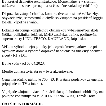
Byt prešiel dávnejšie rekonštrukciou. Momentálne je v slušnom
udržiavanom stave a prenajíma sa čiastočne zariadený (viď foto).
Dispozícia: vstupná chodba, komora, dve samostatné veľké izby,
obývacia izba, samostatná kuchyňa so vstupom na presklenú loggiu,
toaleta, kúpeľňa s vaňou.
Lokalita disponuje kompletnou občianskou vybavenosťou: škola,
škôlka, poliklinika, lekáreň, MHD zastávka, trafika, posilňovňa,
supermarkety LIDL, TESCO, KAUFLAND, kúpalisko.
Veľkou výhodou tejto ponuky je bezproblémové parkovanie pri
bytovom dome a výborné dopravné napojenie na trnavský obchvat
a cesty R1 a D1.
Byt je voľný od 08.04.2023.
Menšie domáce zvieratá sú v byte akceptované.
Cena mesačného nájmu je 700,- EUR vrátane poplatkov za energie,
pripojenie na TV a internet.
V prípade záujmu o viac informácií ako aj dohodnutia obhliadky ma
pokojne kontaktujte na tel.č. 0907 522 961 – Ing. Tomáš Doka.
ĎALŠIE INFORMÁCIE