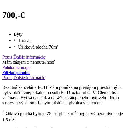
700,-€
Byty
Trnava
Úžitková plocha 76m²
Popis
Ďalšie informácie
Mám záujem o nehnuteľnosť
Poloha na mape
Zdielať ponuku
Popis
Ďalšie informácie
Realitná kancelária FOIT Vám ponúka na prenájom priestranný 3i
byt v obľúbenej lokalite na sídlisku Družba- ulica V. Clementisa
v Trnave. Byt sa nachádza na 4/7 p. zatepleného bytového domu
s novým výťahom. K bytu prislúcha pivnica v suteréne.
2
2
Úžitková plocha bytu je 76 m
plus 3 m
loggia, výmera pivnice je
2
1,5 m
.