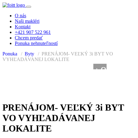
O nás
Naši makléri
Kontakt
+421 907 522 961
Chcem predať
Ponuka nehnuteľností
Ponuka
Byty
PRENÁJOM- VEĽKÝ 3i BYT VO
VYHĽADÁVANEJ LOKALITE
+8
PRENAJATÉ
PRENÁJOM- VEĽKÝ 3i BYT
VO VYHĽADÁVANEJ
LOKALITE