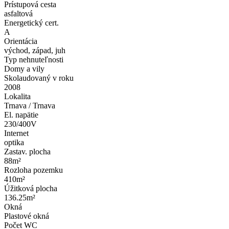
Prístupová cesta
asfaltová
Energetický cert.
A
Orientácia
východ, západ, juh
Typ nehnuteľnosti
Domy a vily
Skolaudovaný v roku
2008
Lokalita
Trnava / Trnava
El. napätie
230/400V
Internet
optika
Zastav. plocha
88m²
Rozloha pozemku
410m²
Úžitková plocha
136.25m²
Okná
Plastové okná
Počet WC