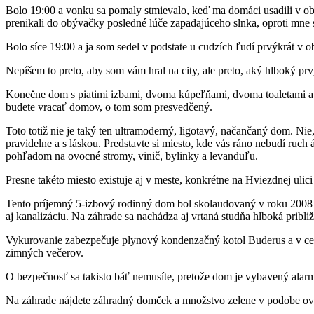
Bolo 19:00 a vonku sa pomaly stmievalo, keď ma domáci usadili v ob
prenikali do obývačky posledné lúče zapadajúceho slnka, oproti mne s
Bolo síce 19:00 a ja som sedel v podstate u cudzích ľudí prvýkrát v
Nepíšem to preto, aby som vám hral na city, ale preto, aký hlboký prv
Konečne dom s piatimi izbami, dvoma kúpeľňami, dvoma toaletami a záh
budete vracať domov, o tom som presvedčený.
Toto totiž nie je taký ten ultramoderný, ligotavý, načančaný dom. Nie
pravidelne a s láskou. Predstavte si miesto, kde vás ráno nebudí ruch
pohľadom na ovocné stromy, vinič, bylinky a levanduľu.
Presne takéto miesto existuje aj v meste, konkrétne na Hviezdnej ulic
Tento príjemný 5-izbový rodinný dom bol skolaudovaný v roku 2008 a 
aj kanalizáciu. Na záhrade sa nachádza aj vrtaná studňa hlboká pribli
Vykurovanie zabezpečuje plynový kondenzačný kotol Buderus a v celo
zimných večerov.
O bezpečnosť sa takisto báť nemusíte, pretože dom je vybavený ala
Na záhrade nájdete záhradný domček a množstvo zelene v podobe ovoc