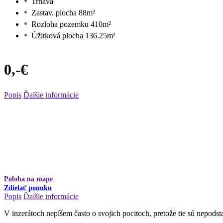
Trnava
Zastav. plocha 88m²
Rozloha pozemku 410m²
Úžitková plocha 136.25m²
0,-€
Popis
Ďalšie informácie
Poloha na mape
Zdielať ponuku
Popis
Ďalšie informácie
V inzerátoch nepíšem často o svojich pocitoch, pretože tie sú nepodstat