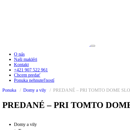
O nás
Naši makléri
Kontakt
+421 907 522 961
Chcem predať
Ponuka nehnuteľností
Ponuka
Domy a vily
PREDANÉ – PRI TOMTO DOME SLO
PREDANÉ
PREDANÉ – PRI TOMTO DOME
Domy a vily