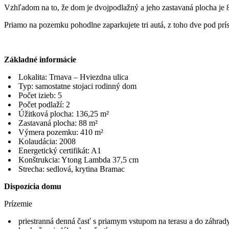
Vzhľadom na to, že dom je dvojpodlažný a jeho zastavaná plocha je 8
Priamo na pozemku pohodlne zaparkujete tri autá, z toho dve pod prí
Základné informácie
⁠ ⁠Lokalita: Trnava – Hviezdna ulica
⁠ ⁠Typ: samostatne stojaci rodinný dom
⁠ ⁠Počet izieb: 5
⁠ ⁠Počet podlaží: 2
⁠ ⁠Úžitková plocha: 136,25 m²
⁠ ⁠Zastavaná plocha: 88 m²
⁠ ⁠Výmera pozemku: 410 m²
⁠ ⁠Kolaudácia: 2008
⁠ ⁠Energetický certifikát: A1
⁠ ⁠Konštrukcia: Ytong Lambda 37,5 cm
⁠ ⁠Strecha: sedlová, krytina Bramac
Dispozícia domu
Prízemie
⁠ ⁠priestranná denná časť s priamym vstupom na terasu a do záhrad