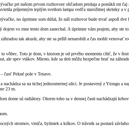
ývačke pri našom prvom rozhovore ohľadom predaja a ponúkli mi čaj z 
vietila príjemným teplým svetlom lampa vedľa starožitnej skrinky a v 
 obývačke, no úprimne som dúfal, že náš rozhovor bude trvať aspoň dve 
ý dojem vo mne tento dom zanechal. A úprimne vám prajem, aby ste to cít
radou tak akurát, aby ste sa príliš nenarobili a čas mohli venovať rod
, to vôbec. Toto je dom, v ktorom je od prvého momentu cítiť, že v ňom 
 áut, ale spev vtákov. Miesto, kde sa deti môžu bezpečne hrať na záhrade
i – časť Pekné pole v Trnave.
nachádza sa na tichej jednosmernej ulici. Je postavený z Ytongu a nap
žne 23 m.
m dome sú radiátory. Okrem toho sa v dennej časti nachádzajú krbové
rmom.
ných stromov, viniča, byliniek a kríkov. O trávnik sa postará závlah