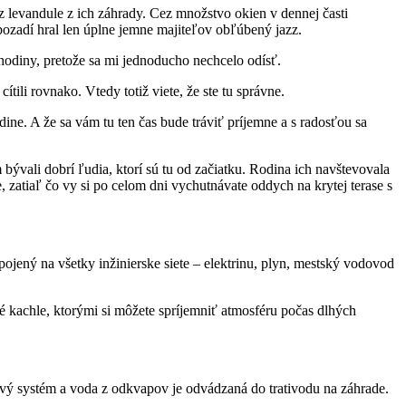
levandule z ich záhrady. Cez množstvo okien v dennej časti
pozadí hral len úplne jemne majiteľov obľúbený jazz.
hodiny, pretože sa mi jednoducho nechcelo odísť.
ili rovnako. Vtedy totiž viete, že ste tu správne.
ine. A že sa vám tu ten čas bude tráviť príjemne a s radosťou sa
bývali dobrí ľudia, ktorí sú tu od začiatku. Rodina ich navštevovala
, zatiaľ čo vy si po celom dni vychutnávate oddych na krytej terase s
ojený na všetky inžinierske siete – elektrinu, plyn, mestský vodovod
 kachle, ktorými si môžete spríjemniť atmosféru počas dlhých
ový systém a voda z odkvapov je odvádzaná do trativodu na záhrade.