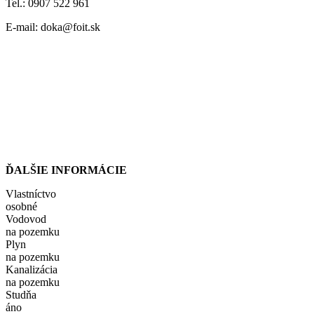
Tel.: 0907 522 961
E-mail: doka@foit.sk
ĎALŠIE INFORMÁCIE
Vlastníctvo
osobné
Vodovod
na pozemku
Plyn
na pozemku
Kanalizácia
na pozemku
Studňa
áno