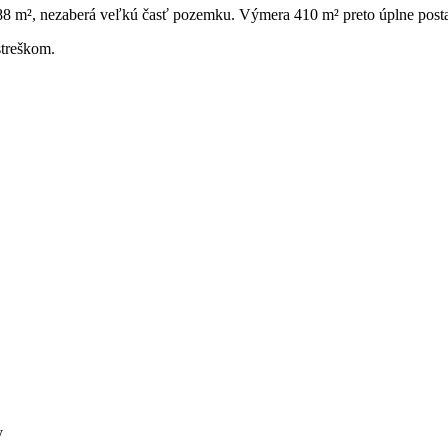
8 m², nezaberá veľkú časť pozemku. Výmera 410 m² preto úplne postaču
streškom.
y