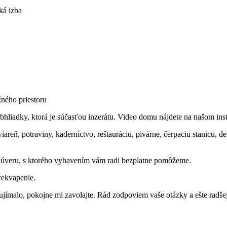
ká izba
žného priestoru
bhliadky, ktorá je súčasťou inzerátu. Video domu nájdete na našom in
iareň, potraviny, kaderníctvo, reštauráciu, pivárne, čerpaciu stanicu
 úveru, s ktorého vybavením vám radi bezplatne pomôžeme.
rekvapenie.
aujímalo, pokojne mi zavolajte. Rád zodpoviem vaše otázky a ešte radš