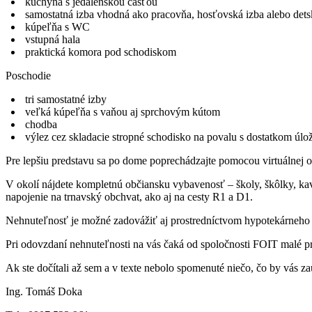
⁠ ⁠kuchyňa s jedálenskou časťou
⁠ ⁠samostatná izba vhodná ako pracovňa, hosťovská izba alebo dets
⁠ ⁠kúpeľňa s WC
⁠ ⁠vstupná hala
⁠ ⁠praktická komora pod schodiskom
Poschodie
⁠ ⁠tri samostatné izby
⁠ ⁠veľká kúpeľňa s vaňou aj sprchovým kútom
⁠ ⁠chodba
⁠ ⁠výlez cez skladacie stropné schodisko na povalu s dostatkom úlo
Pre lepšiu predstavu sa po dome poprechádzajte pomocou virtuálnej o
V okolí nájdete kompletnú občiansku vybavenosť – školy, škôlky, kav
napojenie na trnavský obchvat, ako aj na cesty R1 a D1.
Nehnuteľnosť je možné zadovážiť aj prostredníctvom hypotekárneho
Pri odovzdaní nehnuteľnosti na vás čaká od spoločnosti FOIT malé p
Ak ste dočítali až sem a v texte nebolo spomenuté niečo, čo by vás z
Ing. Tomáš Doka