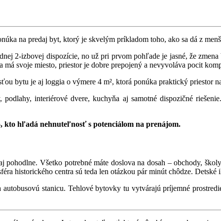
núka na predaj byt, ktorý je skvelým príkladom toho, ako sa dá z men
nej 2-izbovej dispozície, no už pri prvom pohľade je jasné, že zmen
a má svoje miesto, priestor je dobre prepojený a nevyvoláva pocit komp
sťou bytu je aj loggia o výmere 4 m², ktorá ponúka praktický priestor n
 podlahy, interiérové dvere, kuchyňa aj samotné dispozičné riešenie
ho, kto hľadá nehnuteľnosť s potenciálom na prenájom.
ozaj pohodlne. Všetko potrebné máte doslova na dosah – obchody, ško
sféra historického centra sú teda len otázkou pár minút chôdze. Detské
a autobusovú stanicu. Tehlové bytovky tu vytvárajú príjemné prostredi