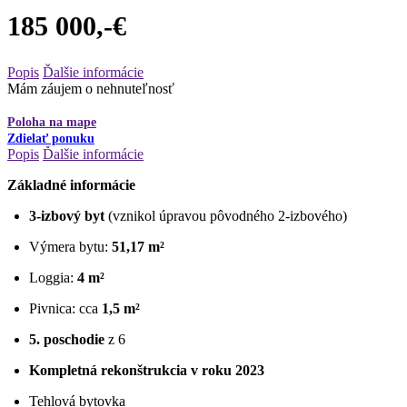
185 000,-€
Popis
Ďalšie informácie
Mám záujem o nehnuteľnosť
Poloha na mape
Zdielať ponuku
Popis
Ďalšie informácie
Základné informácie
3-izbový byt
(vznikol úpravou pôvodného 2-izbového)
Výmera bytu:
51,17 m²
Loggia:
4 m²
Pivnica: cca
1,5 m²
5. poschodie
z 6
Kompletná rekonštrukcia v roku 2023
Tehlová bytovka