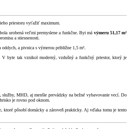
šieho priestoru vyťažiť maximum.
a bola urobená veľmi premyslene a funkčne. Byt má
výmeru 51,17 m²
romisu a stiesnenosti.
a oddych, a pivnica s výmerou približne 1,5 m².
. V byte tak vznikol moderný, vzdušný a funkčný priestor, ktorý je
ly, služby, MHD, aj menšie prevádzky na bežné vybavovanie vecí. Do
 ihrisko je rovno pod oknom.
e, ktoré pôsobí domácky a zároveň prakticky. Aj vďaka tomu je tento