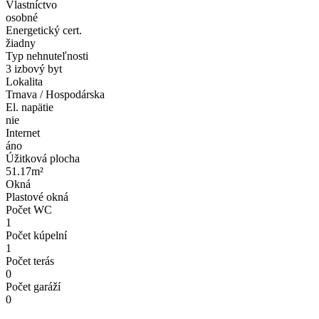
Vlastníctvo
osobné
Energetický cert.
žiadny
Typ nehnuteľnosti
3 izbový byt
Lokalita
Trnava / Hospodárska
El. napätie
nie
Internet
áno
Úžitková plocha
51.17m²
Okná
Plastové okná
Počet WC
1
Počet kúpelní
1
Počet terás
0
Počet garáží
0