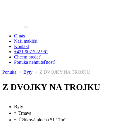
O nás
Naši makléri
Kontakt
+421 907 522 961
Chcem predať
Ponuka nehnuteľností
Ponuka
Byty
Z DVOJKY NA TROJKU
REZERVOVANÉ
Z DVOJKY NA TROJKU
Byty
Trnava
Úžitková plocha 51.17m²