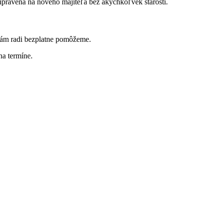
ripravená na nového majiteľa bez akýchkoľvek starostí.
Vám radi bezplatne pomôžeme.
a termíne.