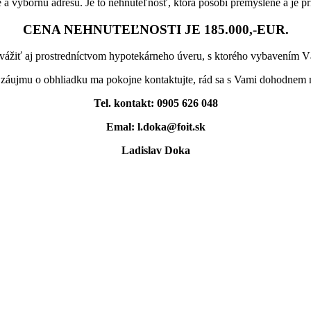
 a výbornú adresu. Je to nehnuteľnosť, ktorá pôsobí premyslene a je p
CENA NEHNUTEĽNOSTI JE 185.000,-EUR.
ážiť aj prostredníctvom hypotekárneho úveru, s ktorého vybavením 
 záujmu o obhliadku ma pokojne kontaktujte, rád sa s Vami dohodnem n
Tel. kontakt: 0905 626 048
Emal: l.doka@foit.sk
Ladislav Doka