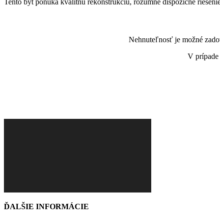
Tento byt ponúka kvalitnú rekonštrukciu, rozumné dispozičné riešenie
Nehnuteľnosť je možné zadov
V prípade
ĎALŠIE INFORMÁCIE