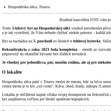
Hospodárska ulica, Trnava
Realitná kancelária FOIT vám po
Tento
3-izbový byt na Hospodárskej ulici
vznikol prerobením pôvod
a je tak vyriešený, že Vám nebude chýbať niekde priestor – každá izb
Byt sa nachádza na
5. poschodí
zo šiestich
v tehlovej bytovke
. Súča
Rekonštrukcia z roku 2023 bola kompletná
– menili sa rozvody,
pripravený na okamžité bývanie bez ďalších investícií.
Je vhodný pre jednotlivca, pár, menšiu rodinu, ale aj pre nieko
O lokalite
Hospodárska ulica patrí v Trnave medzi tie miesta, kde sa býva na
centra mesta je to len „cez cestu“. Káva, obed, úrady, nákupy či atmo
Lokalita je obľúbená najmä vďaka svojej dostupnosti na železničnú 
byt zaujímavou voľbou pre široké spektrum kupujúcich.